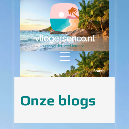
Ga
naar
inhoud
vliegersenco.nl
Reis verder, voel intenser
Search
Search
for: